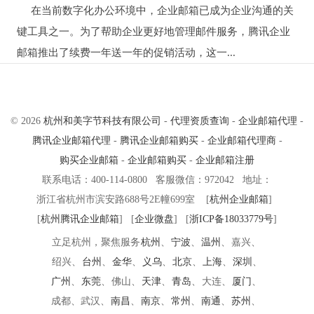
在当前数字化办公环境中，企业邮箱已成为企业沟通的关
键工具之一。为了帮助企业更好地管理邮件服务，腾讯企业
邮箱推出了续费一年送一年的促销活动，这一...
© 2026
杭州和美字节科技有限公司
-
代理资质查询
-
企业邮箱代理
-
腾讯企业邮箱代理
-
腾讯企业邮箱购买
-
企业邮箱代理商
-
购买企业邮箱
-
企业邮箱购买
-
企业邮箱注册
联系电话：400-114-0800 客服微信：972042 地址：
浙江省杭州市滨安路688号2E幢699室 [
杭州企业邮箱
]
[
杭州腾讯企业邮箱
] [
企业微盘
] [
浙ICP备18033779号
]
立足杭州，聚焦服务
杭州
、
宁波
、
温州
、
嘉兴、
绍兴、
台州
、
金华
、
义乌
、
北京
、
上海
、
深圳
、
广州
、
东莞
、
佛山、
天津
、
青岛
、
大连、
厦门
、
成都、武汉、
南昌
、
南京
、
常州
、
南通
、
苏州
、